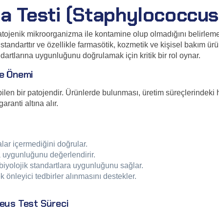
 Testi (Staphylococcus a
ojenik mikroorganizma ile kontamine olup olmadığını belirlemek i
arttır ve özellikle farmasötik, kozmetik ve kişisel bakım ürünl
dartlarına uygunluğunu doğrulamak için kritik bir rol oynar.
ve Önemi
bilen bir patojendir. Ürünlerde bulunması, üretim süreçlerindeki hi
aranti altına alır.
lar içermediğini doğrular.
na uygunluğunu değerlendirir.
obiyolojik standartlara uygunluğunu sağlar.
önleyici tedbirler alınmasını destekler.
reus Test Süreci