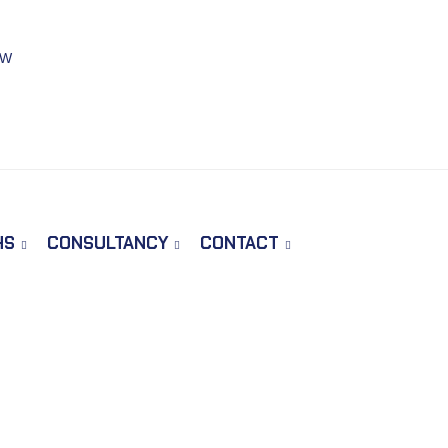
DW
HS
CONSULTANCY
CONTACT
taphylococcus Aureus) (E.P. 2.6.
Home
Tests