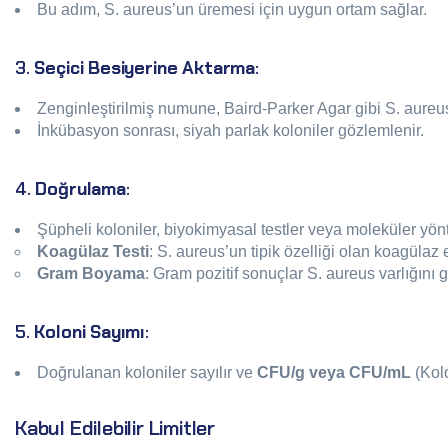
Bu adım, S. aureus’un üremesi için uygun ortam sağlar.
3.
Seçici Besiyerine Aktarma
:
Zenginleştirilmiş numune, Baird-Parker Agar gibi S. aureus i
İnkübasyon sonrası, siyah parlak koloniler gözlemlenir.
4.
Doğrulama
:
Şüpheli koloniler, biyokimyasal testler veya moleküler yön
Koagülaz Testi
: S. aureus’un tipik özelliği olan koagülaz 
Gram Boyama
: Gram pozitif sonuçlar S. aureus varlığını g
5.
Koloni Sayımı
:
Doğrulanan koloniler sayılır ve
CFU/g veya CFU/mL
(Kolo
Kabul Edilebilir Limitler