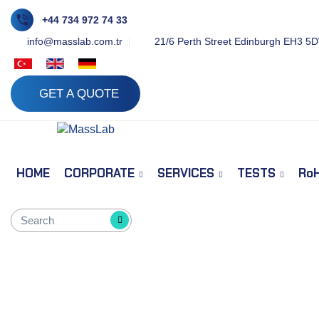
+44 734 972 74 33
info@masslab.com.tr
21/6 Perth Street Edinburgh EH3 5
GET A QUOTE
HOME
CORPORATE
SERVICES
TESTS
Ro
Spesifik Mikroorganizma Testi (S