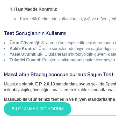
Ham Madde Kontrolü
:
Kozmetik üretiminde kullanılan su, yağ ve diğer içerik
Test Sonuçlarının Kullanımı
Ürün Güvenliği
: S. aureus’un tespit edilmesi durumunda 
Kalite Kontrol
: Üretim süreçlerinde hijyenin sağlandığını 
Yasal Uyumluluk
: Uluslararası mikrobiyolojik güvenlik st
Tüketici Güveni
: Patojenik mikroorganizmalar içermeyen ü
MassLab’ın Staphylococcus aureus Sayım Testi 
MassLab olarak,
E.P. 2.6.13
standardına uygun şekilde Spesif
mikrobiyolojik güvenliğini analiz ederek kalite standartların
MassLab ile ürünlerinizi test edin ve hijyen standartları
BİLGİ ALMAK İSTİYORUM