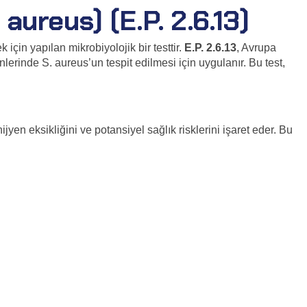
ureus) (E.P. 2.6.13)
çin yapılan mikrobiyolojik bir testtir.
E.P. 2.6.13
, Avrupa
erinde S. aureus’un tespit edilmesi için uygulanır. Bu test,
jyen eksikliğini ve potansiyel sağlık risklerini işaret eder. Bu