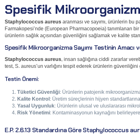
Spesifik Mikroorganizma
Staphylococcus aureus
aranması ve sayımı, ürünlerin bu pat
Farmakopesi’nde (European Pharmacopoeia) tanımlanan bir stand
ürünlerin sağlık açısından güvenliğini sağlamak ve kalite stan
Spesifik Mikroorganizma Sayımı Testinin Amacı 
Staphylococcus aureus
, insan sağlığına ciddi zararlar vere
test, S. aureus’un varlığını tespit ederek ürünlerin güvenliğini g
Testin Önemi:
Tüketici Güvenliği
: Ürünlerin patojenik mikroorganizma
Kalite Kontrol
: Üretim süreçlerinin hijyen standartları
Yasal Uygunluk
: Ürünlerin ulusal ve uluslararası mikr
Risk Yönetimi
: Kontaminasyonun kaynağını belirleyerek 
E.P. 2.6.13 Standardına Göre Staphylococcus au