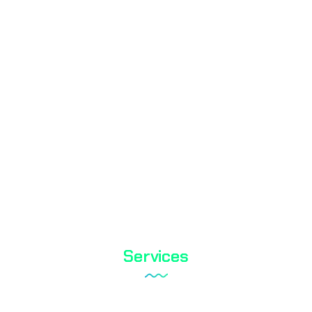
Mass Laboratory and Consulting Services Inc. is a testing
organization with TÜRKAK accreditation.
TS EN ISO / IEC 17025
Services
Tareks Products Analyses