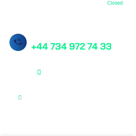
Sunday
Closed
Call Us Now!
+44 734 972 74 33
info@masslab.com.tr
21/6 Perth Street Edinburgh EH3 5DW
MassLab © 2025, All rights reserved.