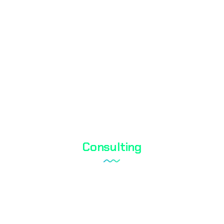
Shoe Test
Textile Testing
Biocidal Test
Cosmetic Testing
Water Analysis
Consulting
Laboratory Setup
Quality Management System
Internal Audit Service