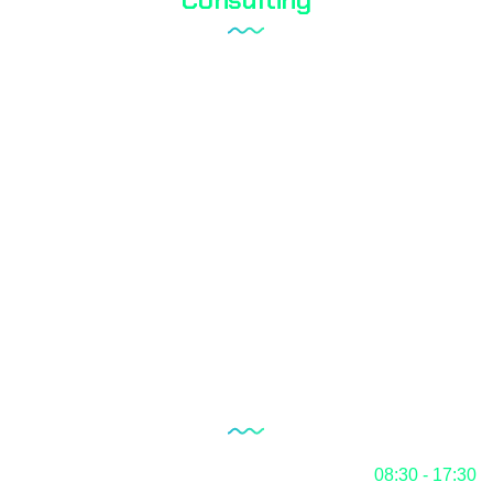
Laboratory Setup
Quality Management System
Internal Audit Service
Documentation
RoHS
Blog
Our Working Hours
Monday
08:30 - 17:30