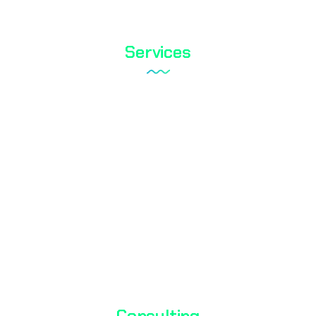
Services
Tareks Products Analyses
Shoe Test
Textile Testing
Biocidal Test
Cosmetic Testing
Water Analysis
Consulting