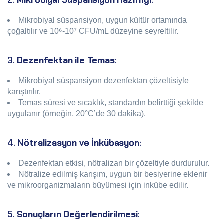
2.
Mikrobiyal Süspansiyon Hazırlığı
:
Mikrobiyal süspansiyon, uygun kültür ortamında
çoğaltılır ve 10⁶-10⁷ CFU/mL düzeyine seyreltilir.
3.
Dezenfektan ile Temas
:
Mikrobiyal süspansiyon dezenfektan çözeltisiyle
karıştırılır.
Temas süresi ve sıcaklık, standardın belirttiği şekilde
uygulanır (örneğin, 20°C’de 30 dakika).
4.
Nötralizasyon ve İnkübasyon
:
Dezenfektan etkisi, nötralizan bir çözeltiyle durdurulur.
Nötralize edilmiş karışım, uygun bir besiyerine eklenir
ve mikroorganizmaların büyümesi için inkübe edilir.
5.
Sonuçların Değerlendirilmesi
: