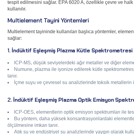
tespit edilmesini sağlar. EPA 6020 A, özellikle çevre ve halk 
kullanılır.
Multielement Tayini Yöntemleri
Multielement tayininde kullanılan başlıca yöntemler, elemen
sağlar:
1.
İndüktif Eşleşmiş Plazma Kütle Spektrometresi
ICP-MS, düşük seviyelerdeki ağır metaller ve diğer element
Numune, plazma ile iyonize edilerek kütle spektrometresi
tanır.
İçme suyu ve çevresel su analizlerinde toksik metallerin i
2.
İndüktif Eşleşmiş Plazma Optik Emisyon Spekt
ICP-OES, elementlerin optik emisyon spektrumları ile tesp
Bu yöntem, daha yüksek konsantrasyonlardaki elementler
ölçülmesine imkan tanır.
Atık su ve endüstriyel su analizlerinde yaygın olarak kullan