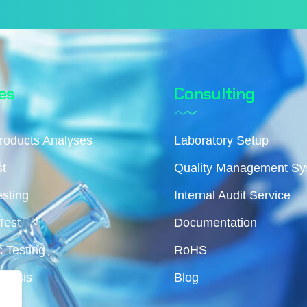
es
Consulting
roducts Analyses
Laboratory Setup
st
Quality Management S
esting
Internal Audit Service
Test
Documentation
 Testing
RoHS
alysis
Blog