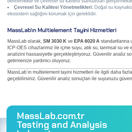
belirlemekte ve çevresel su kalitesi standartları geliştirmekte
Çevresel Su Kalitesi Yönetmelikleri:
Doğal su kaynakları
ekosistem sağlığını korumak için gereklidir.
MassLab’ın Multielement Tayini Hizmetleri
MassLab olarak,
SM 3030 K
ve
EPA 6020 A
standartlarına
ICP-OES cihazlarımız ile içme suyu, atık su, tarımsal su ve
analizini hassasiyetle gerçekleştiriyoruz. Güvenilir analiz 
getirmenize yardımcı oluyoruz.
MassLab’ın multielement tayini hizmetleri ile ilgili daha faz
geçebilirsiniz. Güvenilir analiz sonuçları ile suyunuzu güven
MassLab.com.tr
Testing and Analysis