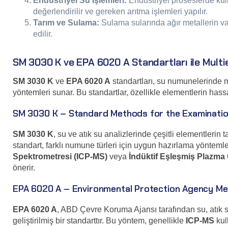
Endüstriyel Su İşlemleri:
Endüstriyel proseslerde kulla
değerlendirilir ve gereken arıtma işlemleri yapılır.
Tarım ve Sulama:
Sulama sularında ağır metallerin varl
edilir.
SM 3030 K ve EPA 6020 A Standartları ile Multi
SM 3030 K
ve
EPA 6020 A
standartları, su numunelerinde mu
yöntemleri sunar. Bu standartlar, özellikle elementlerin hassa
SM 3030 K – Standard Methods for the Examinati
SM 3030 K
, su ve atık su analizlerinde çeşitli elementlerin 
standart, farklı numune türleri için uygun hazırlama yönteml
Spektrometresi (ICP-MS)
veya
İndüktif Eşleşmiş Plazma
önerir.
EPA 6020 A – Environmental Protection Agency M
EPA 6020 A
, ABD Çevre Koruma Ajansı tarafından su, atık s
geliştirilmiş bir standarttır. Bu yöntem, genellikle
ICP-MS
kul