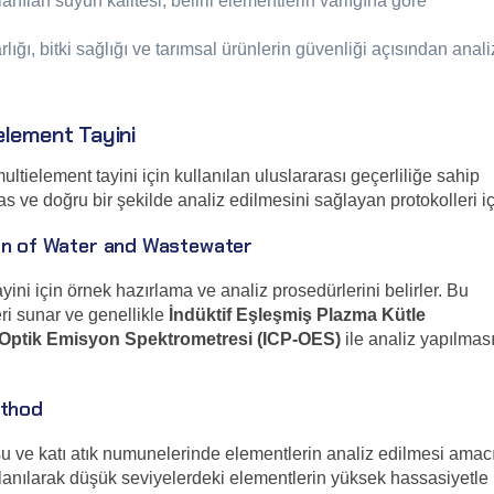
nılan suyun kalitesi, belirli elementlerin varlığına göre
ığı, bitki sağlığı ve tarımsal ürünlerin güvenliği açısından anali
element Tayini
ltielement tayini için kullanılan uluslararası geçerliliğe sahip
s ve doğru bir şekilde analiz edilmesini sağlayan protokolleri içe
on of Water and Wastewater
tayini için örnek hazırlama ve analiz prosedürlerini belirler. Bu
eri sunar ve genellikle
İndüktif Eşleşmiş Plazma Kütle
 Optik Emisyon Spektrometresi (ICP-OES)
ile analiz yapılmas
ethod
u ve katı atık numunelerinde elementlerin analiz edilmesi amac
lanılarak düşük seviyelerdeki elementlerin yüksek hassasiyetle