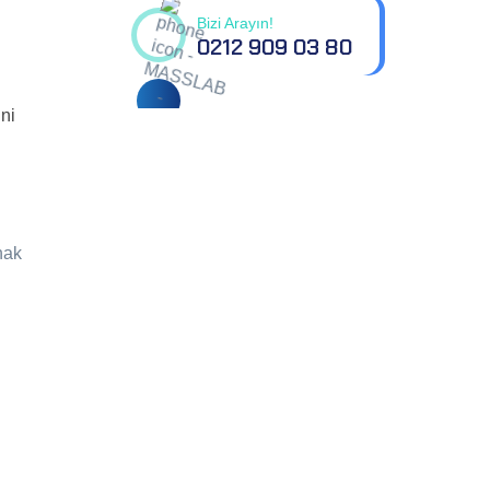
Bizi Arayın!
0212 909 03 80
ni
nak