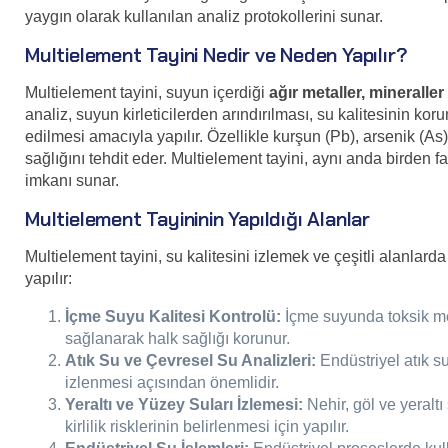
yaygın olarak kullanılan analiz protokollerini sunar.
Multielement Tayini Nedir ve Neden Yapılır?
Multielement tayini, suyun içerdiği
ağır metaller, mineraller
analiz, suyun kirleticilerden arındırılması, su kalitesinin ko
edilmesi amacıyla yapılır. Özellikle kurşun (Pb), arsenik (As)
sağlığını tehdit eder. Multielement tayini, aynı anda birden 
imkanı sunar.
Multielement Tayininin Yapıldığı Alanlar
Multielement tayini, su kalitesini izlemek ve çeşitli alanla
yapılır:
İçme Suyu Kalitesi Kontrolü:
İçme suyunda toksik meta
sağlanarak halk sağlığı korunur.
Atık Su ve Çevresel Su Analizleri:
Endüstriyel atık su
izlenmesi açısından önemlidir.
Yeraltı ve Yüzey Suları İzlemesi:
Nehir, göl ve yeralt
kirlilik risklerinin belirlenmesi için yapılır.