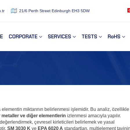
.tr
21/6 Perth Street Edinburgh EH3 5DW
E
CORPORATE
SERVICES
TESTS
RoHS
 elementin miktarının belirlenmesi işlemidir. Bu analiz, özellikle
r metaller ve diğer elementlerin
izlenmesi amacıyla yapılır.
değerlendirmek, çevresel kirleticileri belirlemek ve yasal
tir.
SM 3030 K
ve
EPA 6020 A
standartları, multielement tayini