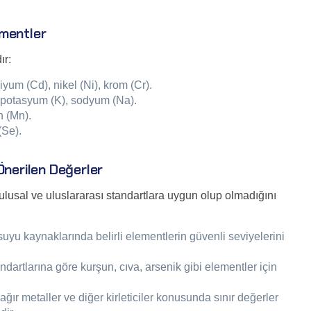
ementler
ır:
yum (Cd), nikel (Ni), krom (Cr).
potasyum (K), sodyum (Na).
n (Mn).
(Se).
Önerilen Değerler
 ulusal ve uluslararası standartlara uygun olup olmadığını
yu kaynaklarında belirli elementlerin güvenli seviyelerini
ndartlarına göre kurşun, cıva, arsenik gibi elementler için
ğır metaller ve diğer kirleticiler konusunda sınır değerler