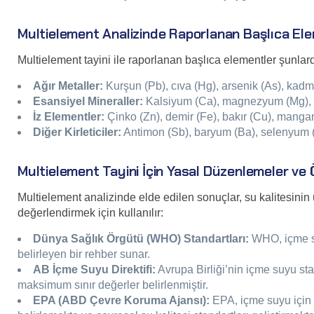
Multielement Analizinde Raporlanan Başlıca El
Multielement tayini ile raporlanan başlıca elementler şunlard
Ağır Metaller:
Kurşun (Pb), cıva (Hg), arsenik (As), kadmi
Esansiyel Mineraller:
Kalsiyum (Ca), magnezyum (Mg), 
İz Elementler:
Çinko (Zn), demir (Fe), bakır (Cu), manga
Diğer Kirleticiler:
Antimon (Sb), baryum (Ba), selenyum 
Multielement Tayini İçin Yasal Düzenlemeler ve 
Multielement analizinde elde edilen sonuçlar, su kalitesinin
değerlendirmek için kullanılır:
Dünya Sağlık Örgütü (WHO) Standartları:
WHO, içme su
belirleyen bir rehber sunar.
AB İçme Suyu Direktifi:
Avrupa Birliği’nin içme suyu sta
maksimum sınır değerler belirlenmiştir.
EPA (ABD Çevre Koruma Ajansı):
EPA, içme suyu için a