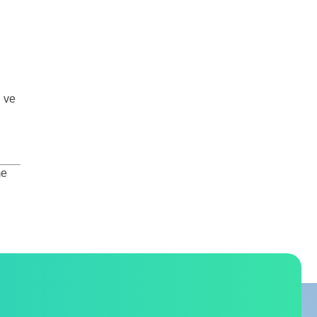
 ve
me