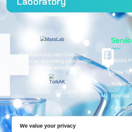
Laboratory
Servic
Mass Laboratory and Consulting
Tareks P
Services Inc. is a testing organization
with TÜRKAK accreditation.
Shoe Te
Textile T
TS EN ISO / IEC 17025
Biocidal 
Cosmetic
Water An
We value your privacy