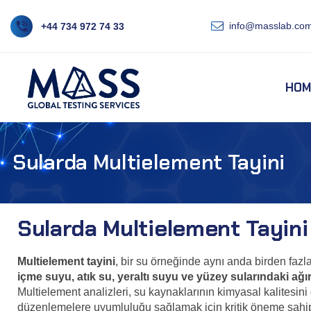
info@masslab.com
+44 734 972 74 33
HOM
Sularda Multielement Tayini
Sularda Multielement Tayini
Multielement tayini
, bir su örneğinde aynı anda birden fazla
içme suyu, atık su, yeraltı suyu ve yüzey sularındaki ağı
Multielement analizleri, su kaynaklarının kimyasal kalitesini 
düzenlemelere uyumluluğu sağlamak için kritik öneme sahip