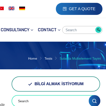
GET A QUOTE
CONSULTANCY
CONTACT
Home
Tests
Sularda Multielement Tayini
BİLGİ ALMAK İSTİYORUM
nde