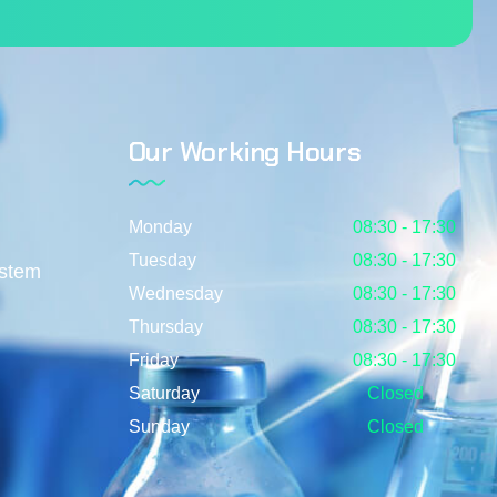
Our Working Hours
Monday
08:30 - 17:30
Tuesday
08:30 - 17:30
ystem
Wednesday
08:30 - 17:30
Thursday
08:30 - 17:30
Friday
08:30 - 17:30
Saturday
Closed
Sunday
Closed