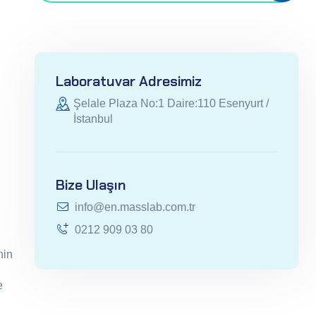
Laboratuvar Adresimiz
Şelale Plaza No:1 Daire:110 Esenyurt /
İstanbul
Bize Ulaşın
info@en.masslab.com.tr
0212 909 03 80
nin
e