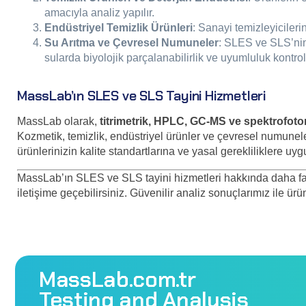
amacıyla analiz yapılır.
Endüstriyel Temizlik Ürünleri
: Sanayi temizleyiciler
Su Arıtma ve Çevresel Numuneler
: SLES ve SLS’nin 
sularda biyolojik parçalanabilirlik ve uyumluluk kontrol 
MassLab’ın SLES ve SLS Tayini Hizmetleri
MassLab olarak,
titrimetrik, HPLC, GC-MS ve spektrofoto
Kozmetik, temizlik, endüstriyel ürünler ve çevresel numune
ürünlerinizin kalite standartlarına ve yasal gerekliliklere u
MassLab’ın SLES ve SLS tayini hizmetleri hakkında daha faz
iletişime geçebilirsiniz. Güvenilir analiz sonuçlarımız ile ür
MassLab.com.tr
Testing and Analysis