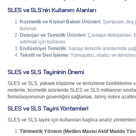
SLES ve SLS’nin Kullanım Alanları
Kozmetik ve Kişisel Bakım Ürünleri
: Şampuan, duş j
bulunur.
Deterjan ve Temizlik Ürünleri
: Çamaşır deterjanları, 
artırmak için kullanılır.
Endüstriyel Temizlik
: Sanayi temizlik ürünlerinde yağ, 
Tekstil ve Deri İşleme
: Yumuşatıcı, ıslatıcı ve temizleyi
SLES ve SLS Tayininin Önemi
SLES ve SLS, yüksek köpürme ve temizleme özelliklerine sahipt
nedenle, kozmetik ürünlerde SLES ve SLS miktarının sınırlan
formülasyonunun güvenliğini sağlamak, tahriş riskini azaltma
SLES ve SLS Tayini Yöntemleri
SLES ve SLS tayini için kullanılan başlıca analiz yöntemleri 
Titrimetrik Yöntem (Metilen Mavisi Aktif Madde Yö