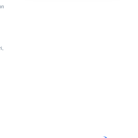
on
i,
Tüm sorularınız için
bizimle iletişime geçin