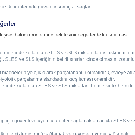
zlik ürünlerinde güvenilir sonuçlar sağlar.
ğerler
kişisel bakım ürünlerinde belirli sınır değerlerde kullanılması
ürünlerinde kullanılan SLES ve SLS miktarı, tahriş riskini minim
i, SLES ve SLS içeriğinin belirli sınırlar içinde olmasını zorunlu
 maddeler biyolojik olarak parçalanabilir olmalıdır. Çevreye atıl
biyolojik parçalanma standardını karşılaması önemlidir.
ünlerinde kullanılan SLES ve SLS miktarları, hem etkinlik hem de
ğlığı için güvenli ve uyumlu ürünler sağlamak amacıyla SLES ve
 etkin temizleme gücü sağlamak ve çevresel uyumu sağlamak