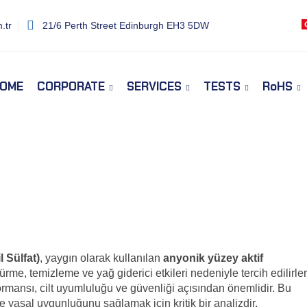
.tr
21/6 Perth Street Edinburgh EH3 5DW
OME
CORPORATE
SERVICES
TESTS
RoHS
 Sülfat)
, yaygın olarak kullanılan
anyonik yüzey aktif
rme, temizleme ve yağ giderici etkileri nedeniyle tercih edilirler
formansı, cilt uyumluluğu ve güvenliği açısından önemlidir. Bu
ve yasal uygunluğunu sağlamak için kritik bir analizdir.