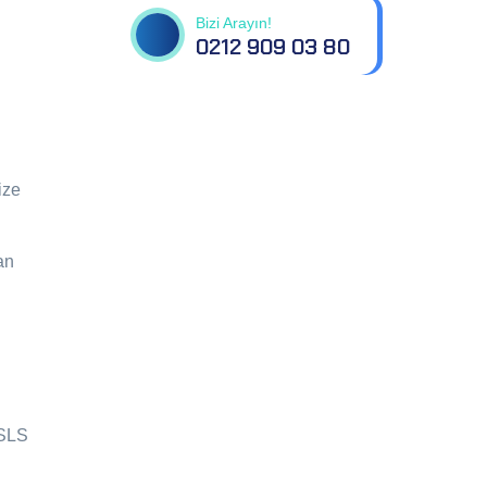
Bizi Arayın!
0212 909 03 80
ize
an
 SLS