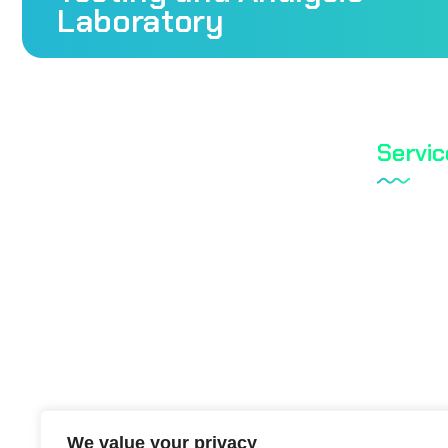
Laboratory
Servic
Tareks P
Mass Laboratory and Consulting
Shoe Te
Services Inc. is a testing organization
with TÜRKAK accreditation.
Textile T
Biocidal 
Cosmetic
TS EN ISO / IEC 17025
Water An
We value your privacy