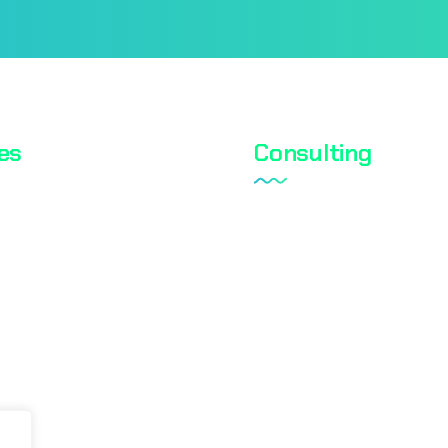
es
Consulting
roducts Analyses
Laboratory Setup
st
Quality Management S
esting
Internal Audit Service
Test
Documentation
 Testing
RoHS
alysis
Blog