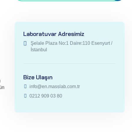
Laboratuvar Adresimiz
Şelale Plaza No:1 Daire:110 Esenyurt /
İstanbul
Bize Ulaşın
u
info@en.masslab.com.tr
rün
0212 909 03 80