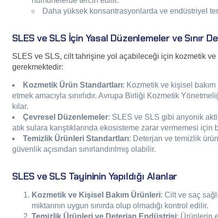
numunelerde tercih edilir.
Daha yüksek konsantrasyonlarda ve endüstriyel temi
SLES ve SLS İçin Yasal Düzenlemeler ve Sınır De
SLES ve SLS, cilt tahrişine yol açabileceği için kozmetik ve 
gerekmektedir:
Kozmetik Ürün Standartları
: Kozmetik ve kişisel bakım 
etmek amacıyla sınırlıdır. Avrupa Birliği Kozmetik Yönetmeliğ
kılar.
Çevresel Düzenlemeler
: SLES ve SLS gibi anyonik aktif
atık sulara karıştıklarında ekosisteme zarar vermemesi için 
Temizlik Ürünleri Standartları
: Deterjan ve temizlik ür
güvenlik açısından sınırlandırılmış olabilir.
SLES ve SLS Tayininin Yapıldığı Alanlar
Kozmetik ve Kişisel Bakım Ürünleri
: Cilt ve saç sa
miktarının uygun sınırda olup olmadığı kontrol edilir.
Temizlik Ürünleri ve Deterjan Endüstrisi
: Ürünlerin