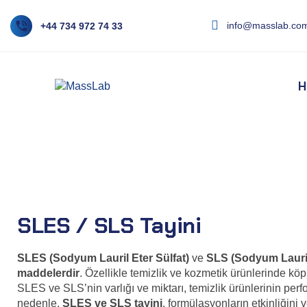
info@masslab.com
+44 734 972 74 33
H
SLES / SLS Tayini
SLES / SLS Tayini
SLES (Sodyum Lauril Eter Sülfat)
ve
SLS (Sodyum Lauril
maddelerdir
. Özellikle temizlik ve kozmetik ürünlerinde köpü
SLES ve SLS’nin varlığı ve miktarı, temizlik ürünlerinin per
nedenle,
SLES ve SLS tayini
, formülasyonların etkinliğini 