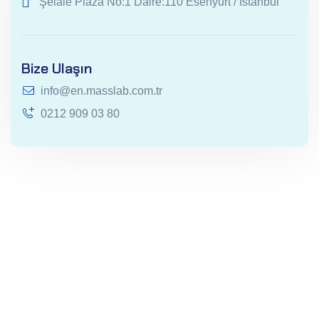
Şelale Plaza No:1 Daire:110 Esenyurt / İstanbul
Bize Ulaşın
info@en.masslab.com.tr
0212 909 03 80