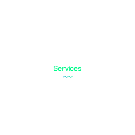
TS EN ISO / IEC 17025
Services
Tareks Products Analyses
Shoe Test
Textile Testing
Biocidal Test