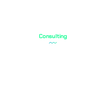
Cosmetic Testing
Water Analysis
Consulting
Laboratory Setup
Quality Management System
Internal Audit Service
Documentation
RoHS
Blog