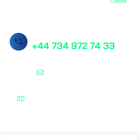
Sunday
Closed
Call Us Now!
+44 734 972 74 33
info@masslab.com.tr
21/6 Perth Street Edinburgh EH3 5DW
MassLab © 2025, All rights reserved.