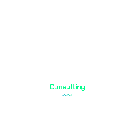
Shoe Test
Textile Testing
Biocidal Test
Cosmetic Testing
Water Analysis
Consulting
Laboratory Setup
Quality Management System
Internal Audit Service