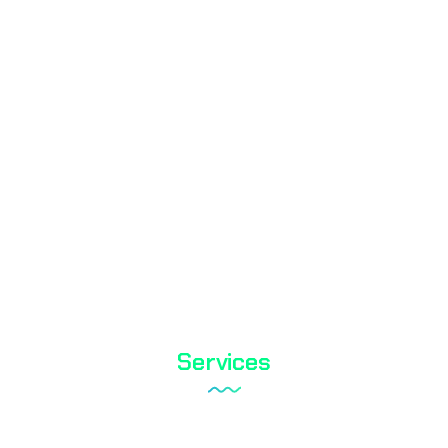
Mass Laboratory and Consulting Services Inc. is a testing
organization with TÜRKAK accreditation.
TS EN ISO / IEC 17025
Services
Tareks Products Analyses