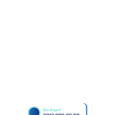
Tüm sorularınız için
bizimle iletişime geçin
Bizi Arayın!